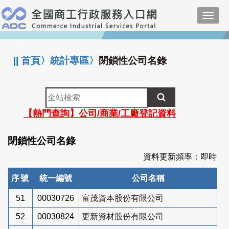
跳
Toggl
到
navig
主
:::
要
內
||
首頁
〉
統計專區
〉
閉鎖性公司名錄
容
全
站
【熱門查詢】公司/商業/工廠登記資料
檢
索
閉鎖性公司名錄
資料更新頻率：即時
序號
統一編號
公司名稱
51
00030726
富茂資本股份有限公司
52
00030824
更新資材股份有限公司