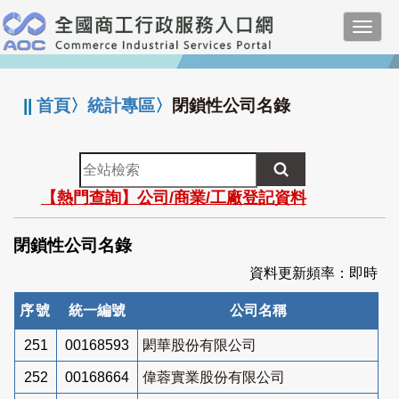
跳
Toggl
到
navig
主
:::
要
內
||
首頁
〉
統計專區
〉
閉鎖性公司名錄
容
全
站
【熱門查詢】公司/商業/工廠登記資料
檢
索
閉鎖性公司名錄
資料更新頻率：即時
序號
統一編號
公司名稱
251
00168593
閎華股份有限公司
252
00168664
偉蓉實業股份有限公司