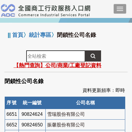
跳
Toggl
到
navig
主
:::
要
內
||
首頁
〉
統計專區
〉
閉鎖性公司名錄
容
全
站
【熱門查詢】公司/商業/工廠登記資料
檢
索
閉鎖性公司名錄
資料更新頻率：即時
序號
統一編號
公司名稱
6651
90824624
雪瑞股份有限公司
6652
90824650
振馨股份有限公司