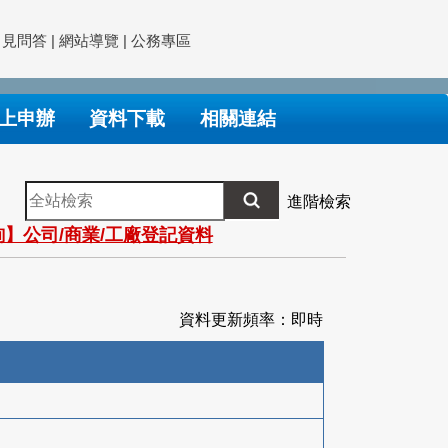
常見問答
|
網站導覽
|
公務專區
上申辦
資料下載
相關連結
全
進階檢索
站
】公司/商業/工廠登記資料
檢
索
資料更新頻率：即時