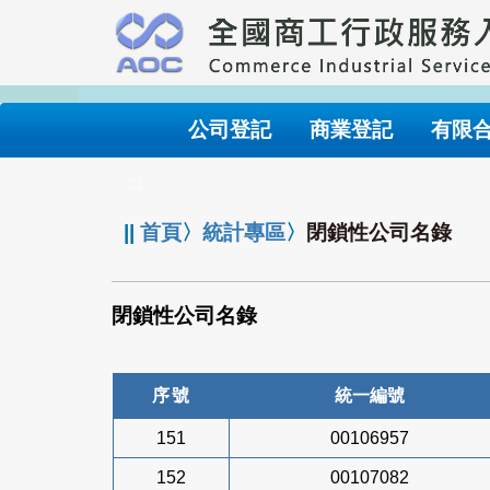
跳
到
主
要
內
公司登記
商業登記
有限
容
:::
||
首頁
〉
統計專區
〉
閉鎖性公司名錄
閉鎖性公司名錄
序號
統一編號
151
00106957
152
00107082