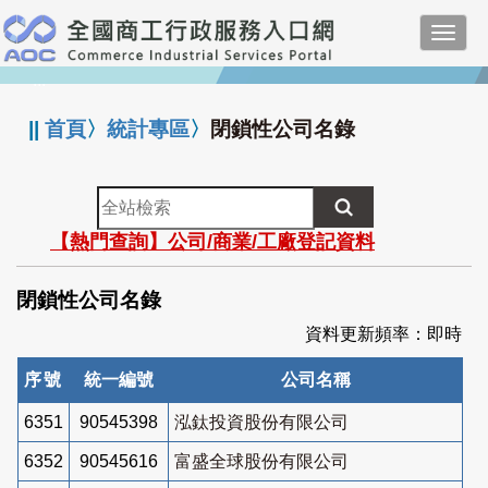
跳
Toggl
到
navig
主
:::
要
內
||
首頁
〉
統計專區
〉
閉鎖性公司名錄
容
全
站
【熱門查詢】公司/商業/工廠登記資料
檢
索
閉鎖性公司名錄
資料更新頻率：即時
序號
統一編號
公司名稱
6351
90545398
泓鈦投資股份有限公司
6352
90545616
富盛全球股份有限公司