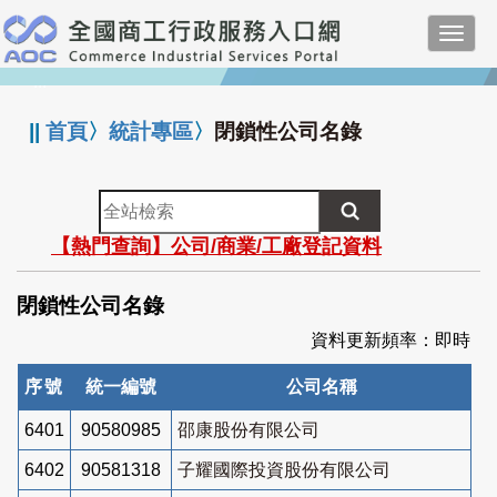
跳
Toggl
到
navig
主
:::
要
內
||
首頁
〉
統計專區
〉
閉鎖性公司名錄
容
全
站
【熱門查詢】公司/商業/工廠登記資料
檢
索
閉鎖性公司名錄
資料更新頻率：即時
序號
統一編號
公司名稱
6401
90580985
邵康股份有限公司
6402
90581318
子耀國際投資股份有限公司