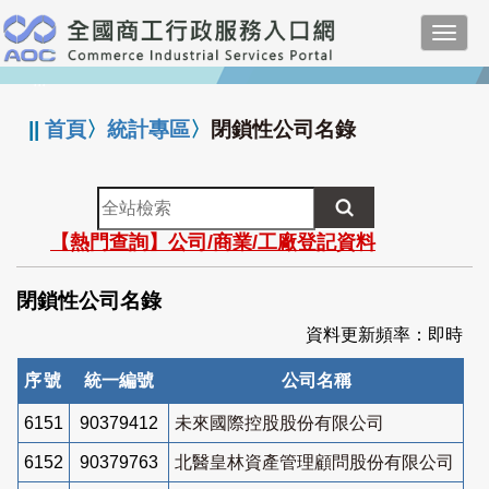
跳
Toggl
到
navig
主
:::
要
內
||
首頁
〉
統計專區
〉
閉鎖性公司名錄
容
全
站
【熱門查詢】公司/商業/工廠登記資料
檢
索
閉鎖性公司名錄
資料更新頻率：即時
序號
統一編號
公司名稱
6151
90379412
未來國際控股股份有限公司
6152
90379763
北醫皇林資產管理顧問股份有限公司