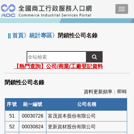
跳
Toggl
到
navig
主
:::
要
內
||
首頁
〉
統計專區
〉
閉鎖性公司名錄
容
全
站
【熱門查詢】公司/商業/工廠登記資料
檢
索
閉鎖性公司名錄
資料更新頻率：即時
序號
統一編號
公司名稱
51
00030726
富茂資本股份有限公司
52
00030824
更新資材股份有限公司