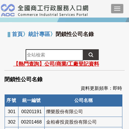
跳
Toggl
到
navig
主
:::
要
內
||
首頁
〉
統計專區
〉
閉鎖性公司名錄
容
全
站
【熱門查詢】公司/商業/工廠登記資料
檢
索
閉鎖性公司名錄
資料更新頻率：即時
序號
統一編號
公司名稱
301
00201191
爍樂股份有限公司
302
00201468
金柏睿投資股份有限公司