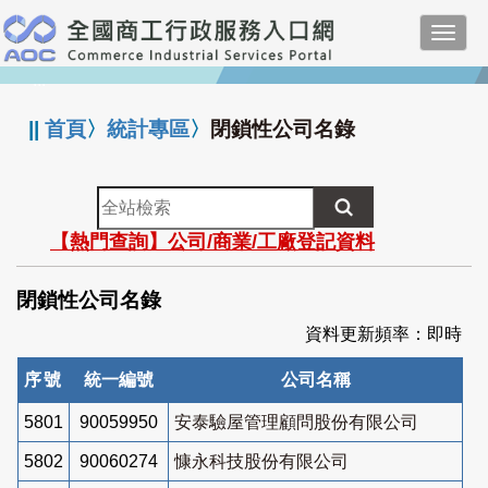
跳
Toggl
到
navig
主
:::
要
內
||
首頁
〉
統計專區
〉
閉鎖性公司名錄
容
全
站
【熱門查詢】公司/商業/工廠登記資料
檢
索
閉鎖性公司名錄
資料更新頻率：即時
序號
統一編號
公司名稱
5801
90059950
安泰驗屋管理顧問股份有限公司
5802
90060274
慷永科技股份有限公司