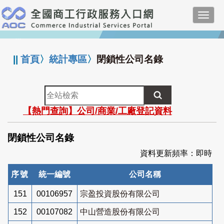
跳
Toggl
到
navig
主
:::
要
內
||
首頁
〉
統計專區
〉
閉鎖性公司名錄
容
全
站
【熱門查詢】公司/商業/工廠登記資料
檢
索
閉鎖性公司名錄
資料更新頻率：即時
序號
統一編號
公司名稱
151
00106957
宗盈投資股份有限公司
152
00107082
中山營造股份有限公司