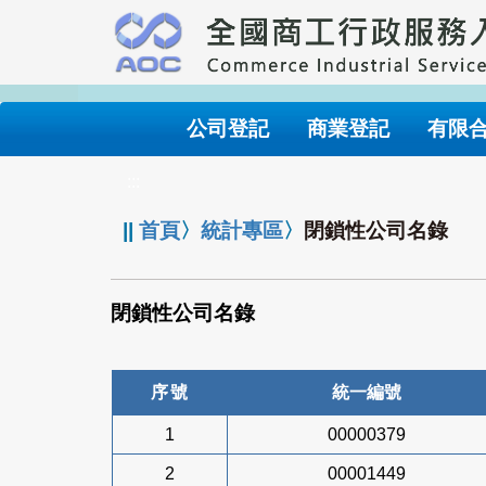
跳
到
主
要
內
公司登記
商業登記
有限
容
:::
||
首頁
〉
統計專區
〉
閉鎖性公司名錄
閉鎖性公司名錄
序號
統一編號
1
00000379
2
00001449