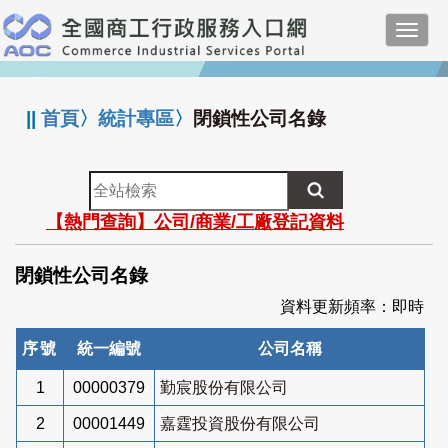
跳
Toggl
到
navig
主
:::
要
內
||
首頁
〉
統計專區
〉
閉鎖性公司名錄
容
全
站
【熱門查詢】公司/商業/工廠登記資料
檢
索
閉鎖性公司名錄
資料更新頻率：即時
序號
統一編號
公司名稱
1
00000379
勤宸股份有限公司
2
00001449
嘉霆投資股份有限公司