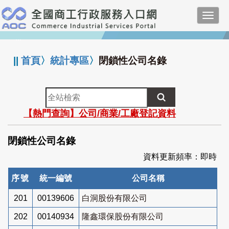
跳
Toggl
到
navig
主
:::
要
內
||
首頁
〉
統計專區
〉
閉鎖性公司名錄
容
全
站
【熱門查詢】公司/商業/工廠登記資料
檢
索
閉鎖性公司名錄
資料更新頻率：即時
序號
統一編號
公司名稱
201
00139606
白洞股份有限公司
202
00140934
隆鑫環保股份有限公司