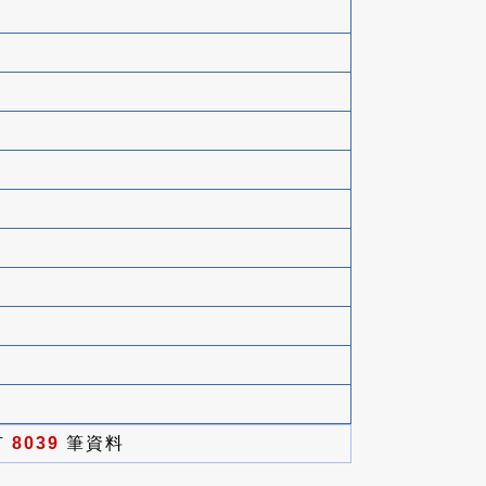
有
8039
筆資料