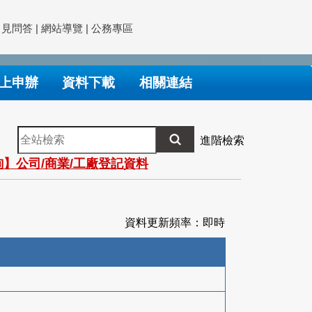
常見問答
|
網站導覽
|
公務專區
上申辦
資料下載
相關連結
全
進階檢索
站
】公司/商業/工廠登記資料
檢
索
資料更新頻率：即時