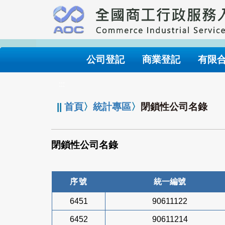
跳
到
主
要
內
公司登記
商業登記
有限
容
:::
||
首頁
〉
統計專區
〉
閉鎖性公司名錄
閉鎖性公司名錄
序號
統一編號
6451
90611122
6452
90611214