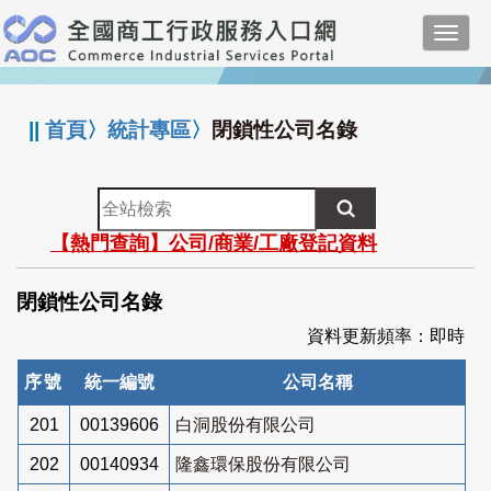
跳
Toggl
到
navig
主
:::
要
內
||
首頁
〉
統計專區
〉
閉鎖性公司名錄
容
全
站
【熱門查詢】公司/商業/工廠登記資料
檢
索
閉鎖性公司名錄
資料更新頻率：即時
序號
統一編號
公司名稱
201
00139606
白洞股份有限公司
202
00140934
隆鑫環保股份有限公司