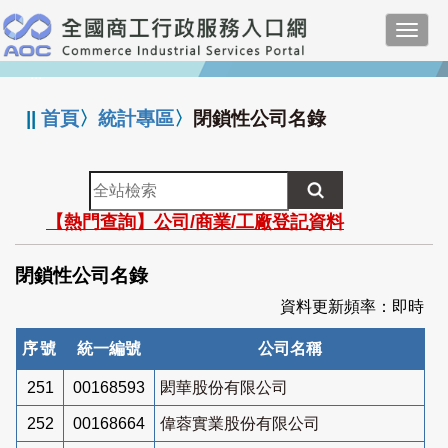
跳
Toggl
到
navig
主
:::
要
內
||
首頁
〉
統計專區
〉
閉鎖性公司名錄
容
全
站
【熱門查詢】公司/商業/工廠登記資料
檢
索
閉鎖性公司名錄
資料更新頻率：即時
序號
統一編號
公司名稱
251
00168593
閎華股份有限公司
252
00168664
偉蓉實業股份有限公司