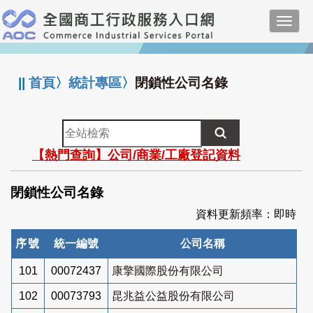
跳
Toggl
到
navig
主
:::
要
內
||
首頁
〉
統計專區
〉
閉鎖性公司名錄
容
全
站
【熱門查詢】公司/商業/工廠登記資料
檢
索
閉鎖性公司名錄
資料更新頻率：即時
序號
統一編號
公司名稱
101
00072437
康擎國際股份有限公司
102
00073793
昆兆益公益股份有限公司