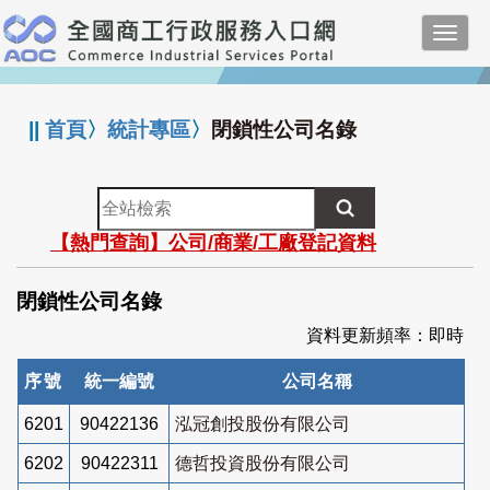
跳
Toggl
到
navig
主
:::
要
內
||
首頁
〉
統計專區
〉
閉鎖性公司名錄
容
全
站
【熱門查詢】公司/商業/工廠登記資料
檢
索
閉鎖性公司名錄
資料更新頻率：即時
序號
統一編號
公司名稱
6201
90422136
泓冠創投股份有限公司
6202
90422311
德哲投資股份有限公司