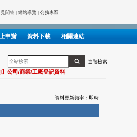
常見問答
|
網站導覽
|
公務專區
上申辦
資料下載
相關連結
全
進階檢索
站
】公司/商業/工廠登記資料
檢
索
資料更新頻率：即時