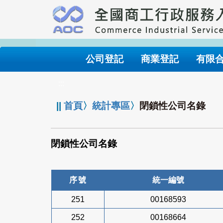
跳
到
主
要
內
公司登記
商業登記
有限
容
:::
||
首頁
〉
統計專區
〉
閉鎖性公司名錄
閉鎖性公司名錄
序號
統一編號
251
00168593
252
00168664