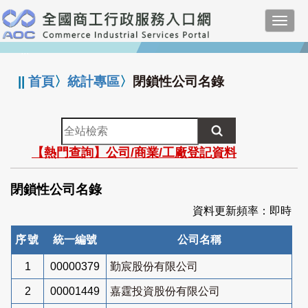
跳
Toggl
到
navig
主
:::
要
內
||
首頁
〉
統計專區
〉
閉鎖性公司名錄
容
全
站
【熱門查詢】公司/商業/工廠登記資料
檢
索
閉鎖性公司名錄
資料更新頻率：即時
序號
統一編號
公司名稱
1
00000379
勤宸股份有限公司
2
00001449
嘉霆投資股份有限公司