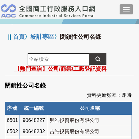
跳
Toggl
到
navig
主
:::
要
內
||
首頁
〉
統計專區
〉
閉鎖性公司名錄
容
全
站
【熱門查詢】公司/商業/工廠登記資料
檢
索
閉鎖性公司名錄
資料更新頻率：即時
序號
統一編號
公司名稱
6501
90648227
興皓投資股份有限公司
6502
90648232
吉皓投資股份有限公司