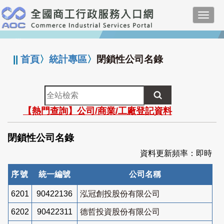
跳
Toggl
到
navig
主
:::
要
內
||
首頁
〉
統計專區
〉
閉鎖性公司名錄
容
全
站
【熱門查詢】公司/商業/工廠登記資料
檢
索
閉鎖性公司名錄
資料更新頻率：即時
序號
統一編號
公司名稱
6201
90422136
泓冠創投股份有限公司
6202
90422311
德哲投資股份有限公司