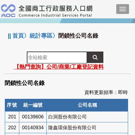
跳
Toggl
到
navig
主
:::
要
內
||
首頁
〉
統計專區
〉
閉鎖性公司名錄
容
全
站
【熱門查詢】公司/商業/工廠登記資料
檢
索
閉鎖性公司名錄
資料更新頻率：即時
序號
統一編號
公司名稱
201
00139606
白洞股份有限公司
202
00140934
隆鑫環保股份有限公司