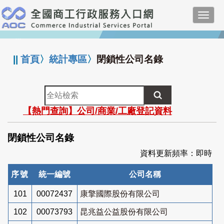
跳
Toggl
到
navig
主
:::
要
內
||
首頁
〉
統計專區
〉
閉鎖性公司名錄
容
全
站
【熱門查詢】公司/商業/工廠登記資料
檢
索
閉鎖性公司名錄
資料更新頻率：即時
序號
統一編號
公司名稱
101
00072437
康擎國際股份有限公司
102
00073793
昆兆益公益股份有限公司