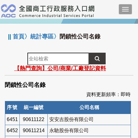
跳
Toggl
到
navig
主
:::
要
內
||
首頁
〉
統計專區
〉
閉鎖性公司名錄
容
全
站
【熱門查詢】公司/商業/工廠登記資料
檢
索
閉鎖性公司名錄
資料更新頻率：即時
序號
統一編號
公司名稱
6451
90611122
安安吉股份有限公司
6452
90611214
永馳股份有限公司