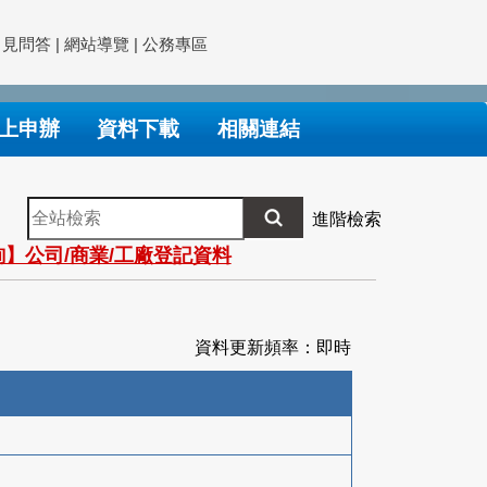
常見問答
|
網站導覽
|
公務專區
上申辦
資料下載
相關連結
全
進階檢索
站
】公司/商業/工廠登記資料
檢
索
資料更新頻率：即時