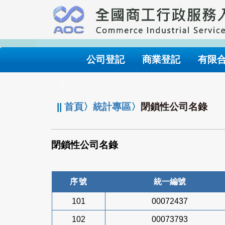
跳
到
主
要
內
公司登記
商業登記
有限
容
:::
||
首頁
〉
統計專區
〉
閉鎖性公司名錄
閉鎖性公司名錄
序號
統一編號
101
00072437
102
00073793