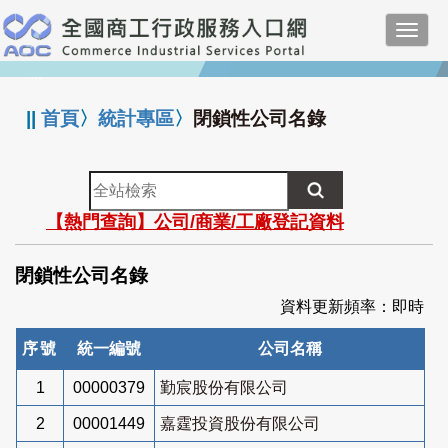
跳
Toggl
到
navig
主
:::
要
內
||
首頁
〉
統計專區
〉
閉鎖性公司名錄
容
全
站
【熱門查詢】公司/商業/工廠登記資料
檢
索
閉鎖性公司名錄
資料更新頻率：即時
序號
統一編號
公司名稱
1
00000379
勤宸股份有限公司
2
00001449
嘉霆投資股份有限公司