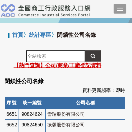
跳
Toggl
到
navig
主
:::
要
內
||
首頁
〉
統計專區
〉
閉鎖性公司名錄
容
全
站
【熱門查詢】公司/商業/工廠登記資料
檢
索
閉鎖性公司名錄
資料更新頻率：即時
序號
統一編號
公司名稱
6651
90824624
雪瑞股份有限公司
6652
90824650
振馨股份有限公司