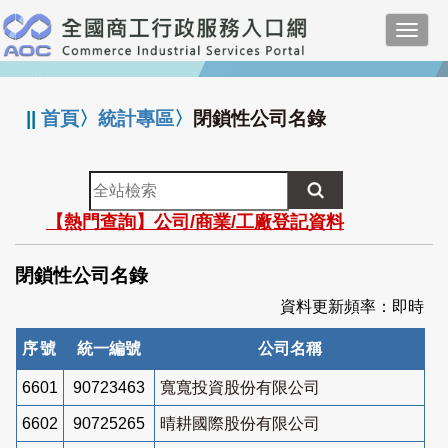
跳
Toggl
到
navig
主
:::
要
內
||
首頁
〉
統計專區
〉
閉鎖性公司名錄
容
全
站
【熱門查詢】公司/商業/工廠登記資料
檢
索
閉鎖性公司名錄
資料更新頻率：即時
序號
統一編號
公司名稱
6601
90723463
寬寬投資股份有限公司
6602
90725265
晴耕國際股份有限公司