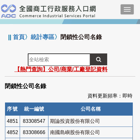
跳
Toggl
到
navig
主
:::
要
內
||
首頁
〉
統計專區
〉
閉鎖性公司名錄
容
全
站
【熱門查詢】公司/商業/工廠登記資料
檢
索
閉鎖性公司名錄
資料更新頻率：即時
序號
統一編號
公司名稱
4851
83308547
期論投資股份有限公司
4852
83308666
南國島嶼股份有限公司