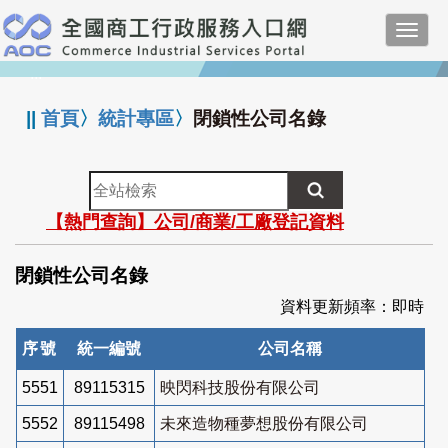
跳
Toggl
到
navig
主
:::
要
內
||
首頁
〉
統計專區
〉
閉鎖性公司名錄
容
全
站
【熱門查詢】公司/商業/工廠登記資料
檢
索
閉鎖性公司名錄
資料更新頻率：即時
序號
統一編號
公司名稱
5551
89115315
映閃科技股份有限公司
5552
89115498
未來造物種夢想股份有限公司