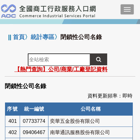
跳
Toggl
到
navig
主
:::
要
內
||
首頁
〉
統計專區
〉
閉鎖性公司名錄
容
全
站
【熱門查詢】公司/商業/工廠登記資料
檢
索
閉鎖性公司名錄
資料更新頻率：即時
序號
統一編號
公司名稱
401
07733774
奕華五金股份有限公司
402
09406467
南華通訊服務股份有限公司