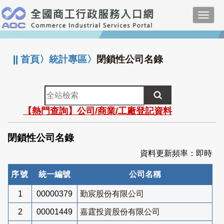
跳
Toggl
到
navig
主
:::
要
內
||
首頁
〉
統計專區
〉
閉鎖性公司名錄
容
全
站
【熱門查詢】公司/商業/工廠登記資料
檢
索
閉鎖性公司名錄
資料更新頻率：即時
序號
統一編號
公司名稱
1
00000379
勤宸股份有限公司
2
00001449
嘉霆投資股份有限公司