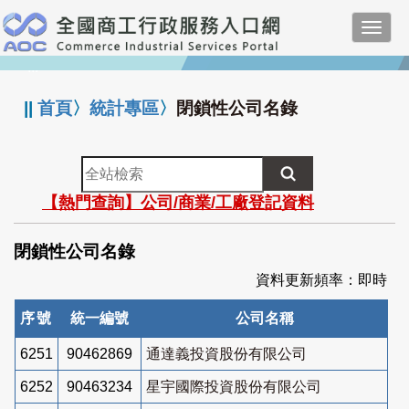
跳
Toggl
到
navig
主
:::
要
內
||
首頁
〉
統計專區
〉
閉鎖性公司名錄
容
全
站
【熱門查詢】公司/商業/工廠登記資料
檢
索
閉鎖性公司名錄
資料更新頻率：即時
序號
統一編號
公司名稱
6251
90462869
通達義投資股份有限公司
6252
90463234
星宇國際投資股份有限公司