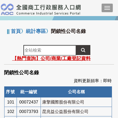
跳
Toggl
到
navig
主
:::
要
內
||
首頁
〉
統計專區
〉
閉鎖性公司名錄
容
全
站
【熱門查詢】公司/商業/工廠登記資料
檢
索
閉鎖性公司名錄
資料更新頻率：即時
序號
統一編號
公司名稱
101
00072437
康擎國際股份有限公司
102
00073793
昆兆益公益股份有限公司