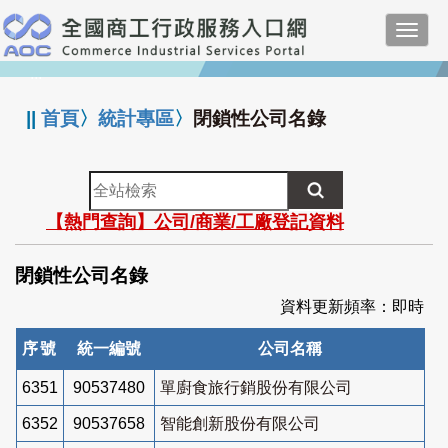
跳
Toggl
到
navig
主
:::
要
內
||
首頁
〉
統計專區
〉
閉鎖性公司名錄
容
全
站
【熱門查詢】公司/商業/工廠登記資料
檢
索
閉鎖性公司名錄
資料更新頻率：即時
序號
統一編號
公司名稱
6351
90537480
單廚食旅行銷股份有限公司
6352
90537658
智能創新股份有限公司