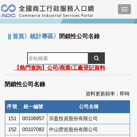
跳
Toggl
到
navig
主
:::
要
內
||
首頁
〉
統計專區
〉
閉鎖性公司名錄
容
全
站
【熱門查詢】公司/商業/工廠登記資料
檢
索
閉鎖性公司名錄
資料更新頻率：即時
序號
統一編號
公司名稱
151
00106957
宗盈投資股份有限公司
152
00107082
中山營造股份有限公司