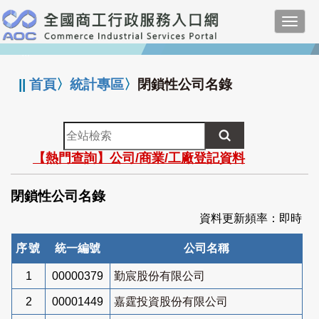
跳
Toggl
到
navig
主
:::
要
內
||
首頁
〉
統計專區
〉
閉鎖性公司名錄
容
全
站
【熱門查詢】公司/商業/工廠登記資料
檢
索
閉鎖性公司名錄
資料更新頻率：即時
序號
統一編號
公司名稱
1
00000379
勤宸股份有限公司
2
00001449
嘉霆投資股份有限公司