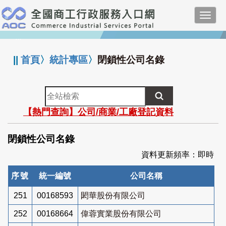
跳
Toggl
到
navig
主
:::
要
內
||
首頁
〉
統計專區
〉
閉鎖性公司名錄
容
全
站
【熱門查詢】公司/商業/工廠登記資料
檢
索
閉鎖性公司名錄
資料更新頻率：即時
序號
統一編號
公司名稱
251
00168593
閎華股份有限公司
252
00168664
偉蓉實業股份有限公司