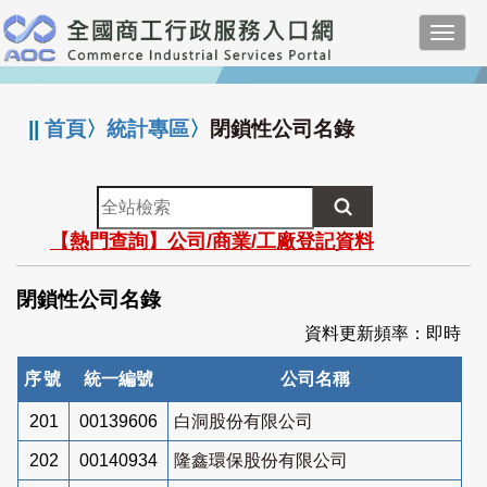
跳
Toggl
到
navig
主
:::
要
內
||
首頁
〉
統計專區
〉
閉鎖性公司名錄
容
全
站
【熱門查詢】公司/商業/工廠登記資料
檢
索
閉鎖性公司名錄
資料更新頻率：即時
序號
統一編號
公司名稱
201
00139606
白洞股份有限公司
202
00140934
隆鑫環保股份有限公司