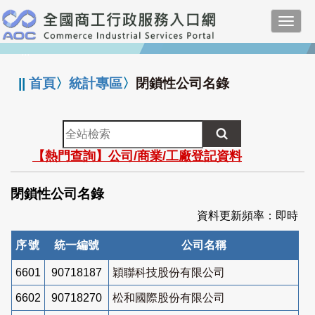
跳
Toggl
到
navig
主
:::
要
內
||
首頁
〉
統計專區
〉
閉鎖性公司名錄
容
全
站
【熱門查詢】公司/商業/工廠登記資料
檢
索
閉鎖性公司名錄
資料更新頻率：即時
序號
統一編號
公司名稱
6601
90718187
穎聯科技股份有限公司
6602
90718270
松和國際股份有限公司