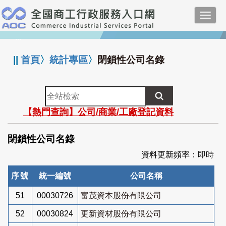
跳
Toggl
到
navig
主
:::
要
內
||
首頁
〉
統計專區
〉
閉鎖性公司名錄
容
全
站
【熱門查詢】公司/商業/工廠登記資料
檢
索
閉鎖性公司名錄
資料更新頻率：即時
序號
統一編號
公司名稱
51
00030726
富茂資本股份有限公司
52
00030824
更新資材股份有限公司