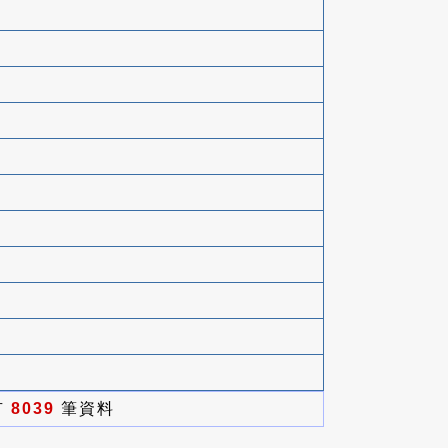
有
8039
筆資料