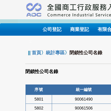
跳
到
主
要
內
公司登記
商業登記
有限
容
:::
||
首頁
〉
統計專區
〉
閉鎖性公司名錄
閉鎖性公司名錄
序號
統一編號
5801
90061490
5802
90061506