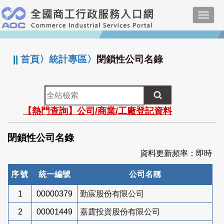
跳
Toggl
到
navig
主
:::
要
內
||
首頁
〉
統計專區
〉
閉鎖性公司名錄
容
全
站
【熱門查詢】公司/商業/工廠登記資料
檢
索
閉鎖性公司名錄
資料更新頻率：即時
序號
統一編號
公司名稱
1
00000379
勤宸股份有限公司
2
00001449
嘉霆投資股份有限公司