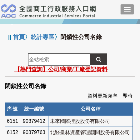
跳
Toggl
到
navig
主
:::
要
內
||
首頁
〉
統計專區
〉
閉鎖性公司名錄
容
全
站
【熱門查詢】公司/商業/工廠登記資料
檢
索
閉鎖性公司名錄
資料更新頻率：即時
序號
統一編號
公司名稱
6151
90379412
未來國際控股股份有限公司
6152
90379763
北醫皇林資產管理顧問股份有限公司