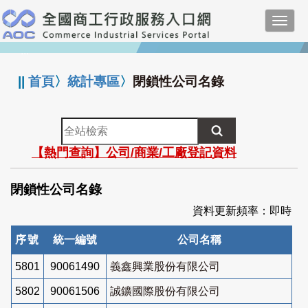
跳
Toggl
到
navig
主
:::
要
內
||
首頁
〉
統計專區
〉
閉鎖性公司名錄
容
全
站
【熱門查詢】公司/商業/工廠登記資料
檢
索
閉鎖性公司名錄
資料更新頻率：即時
序號
統一編號
公司名稱
5801
90061490
義鑫興業股份有限公司
5802
90061506
誠鑛國際股份有限公司