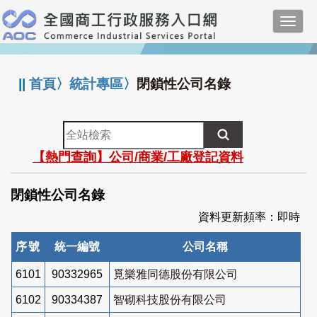
跳
Toggl
到
navig
主
:::
要
內
||
首頁
〉
統計專區
〉
閉鎖性公司名錄
容
全
站
【熱門查詢】公司/商業/工廠登記資料
檢
索
閉鎖性公司名錄
資料更新頻率：即時
序號
統一編號
公司名稱
6101
90332965
覓樂雅同德股份有限公司
6102
90334387
智砌科技股份有限公司