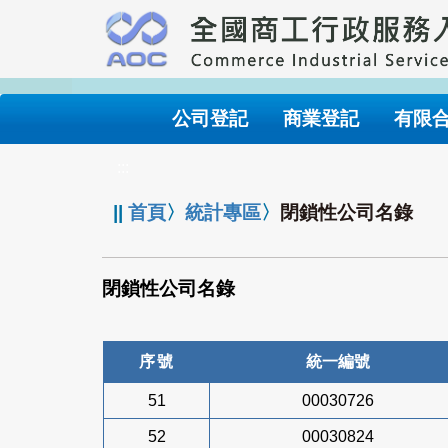
跳
到
主
要
內
公司登記
商業登記
有限
容
:::
||
首頁
〉
統計專區
〉
閉鎖性公司名錄
閉鎖性公司名錄
序號
統一編號
51
00030726
52
00030824