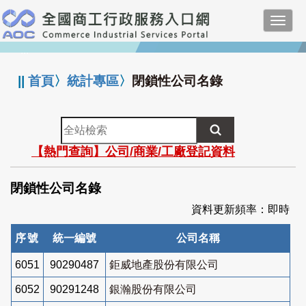
跳
Toggl
到
navig
主
:::
要
內
||
首頁
〉
統計專區
〉
閉鎖性公司名錄
容
全
站
【熱門查詢】公司/商業/工廠登記資料
檢
索
閉鎖性公司名錄
資料更新頻率：即時
序號
統一編號
公司名稱
6051
90290487
鉅威地產股份有限公司
6052
90291248
銀瀚股份有限公司